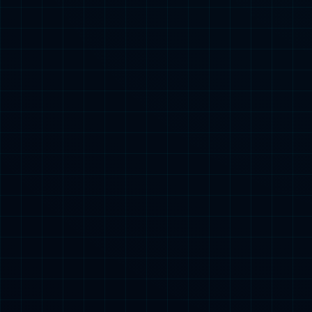
未来，公司将围绕“3431”发展战略，以
环保、新能源汽车、先进装备制造、武器装备、
造基地。