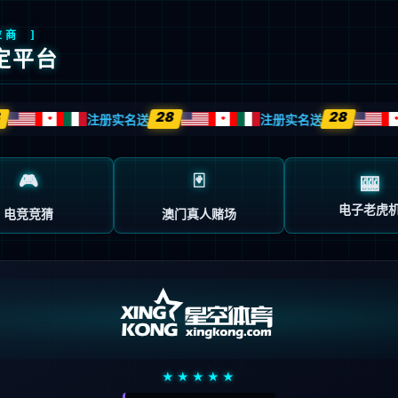
网站首页
关于集团
新闻中心
业务领域
产业布
业务领域