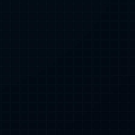
集成”的电机产品为己任，矢志在高效节能、绿色
成国内一流、国际先进的电机及发电设备研发制