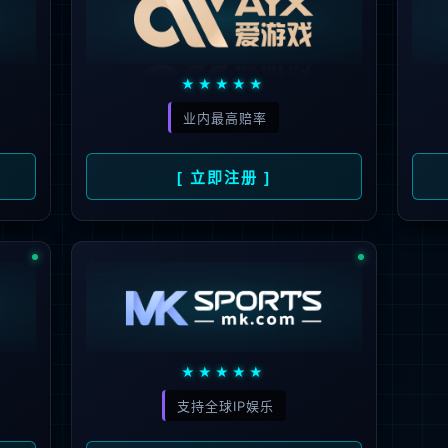
特种及伺服电机、新能源装备电机的研发制造和服
瓦，产品广泛应用于电力、水利、建材、冶金、矿山
。