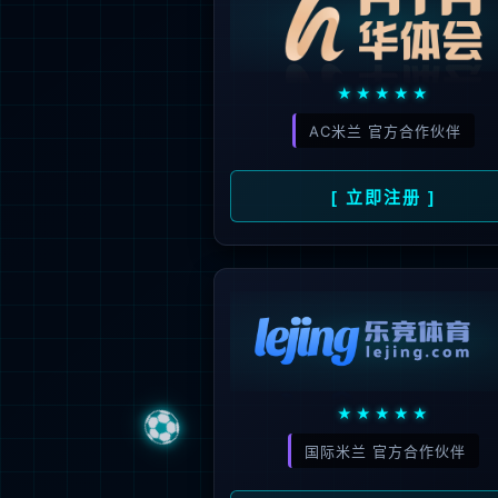
公司主要从事大中型电机、中小型发电机、
机系统的解决方案。年综合生产能力600万千
域，产品享誉全国并出口五大洲26个国家和地区