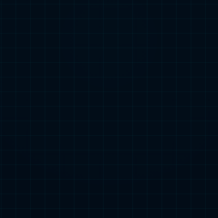
员400余人，享受国务院特殊津贴专家1人，高级专业
套，主要设备数控化率达86%。先进的数控加工中
优质产品银质奖、国家优秀新产品“金龙奖”等，荣获
业结构、产品结构，推进智能制造及信息化建设，
”末，实现年销售收入18亿元。