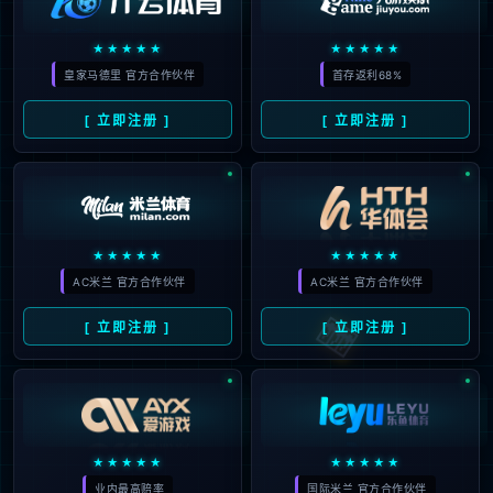
设
公
系
纪
开
我
检
们
监
察
工业工程公司