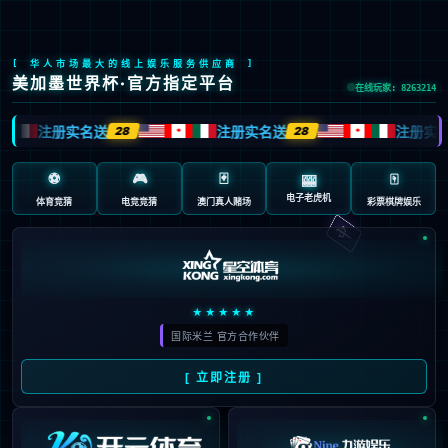
网
站
关
产业布局
首
于
新
页
集
闻
业
团
中
务
产
上市公司
八大产业集群
三大工程公司
心
领
业
党
域
布
的
信
局
建
息
联