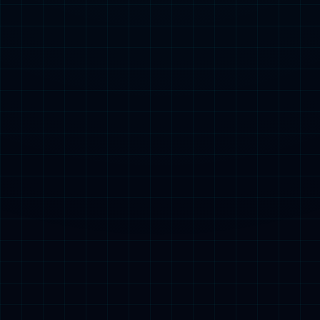
传真：0931-2316580
邮箱：gsdqbgs@163.com
电话：
地址：甘肃省兰州市七里河区瓜州路
0931-2316679
4800甘肃国投大厦12-14F
集团办公室：0931-2316679
市场营销中心：0931-2316187
人力资源专线：0931-2307931
工会劳动法律监督：0931-2316509
纪检监察举报：0931-2316153
扫一扫 关注我们