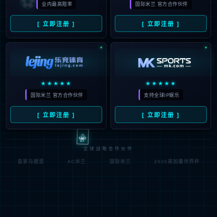
设备研发制造主业，持续攻关关键核心技术，突破多项
行业
“卡脖子”瓶颈，筑牢产业自主可控发展根基。他表
示，双方长期合作稳固、互信深厚、成果丰硕，2025年
联合落地的MVnex智能中压开关柜在天水产业园顺利下
线，既是国际技术与本土智造融合的标杆，也是中外企
业赋能高端装备国产化的生动实践。
希望双方以此次走
访为契机，深化战略互信、加强常态化对接，在资源共
享、优势互补基础上拓宽合作维度、提升合作层次，携
手在产业升级、技术创新、市场拓展等领域深化务实合
作，赋能行业高质量发展。
张炜高度认可长开公司在技术研发、精益制造、质
量管控及市场影响力等方面的综合实力。他表示，长开
公司深厚的制造积淀、完善的产业体系和强劲的创新动
能令人印象深刻，双方在技术创新、市场布局上高度契
合，合作空间广阔。希望以此次走访为新起点，深化互
信共识、凝聚合力，充分发挥施耐德电气全球技术资源
和数智化解决方案优势，结合长开公司本土制造实力与
场景应用经验，在技术联合研发、市场资源共享、新兴