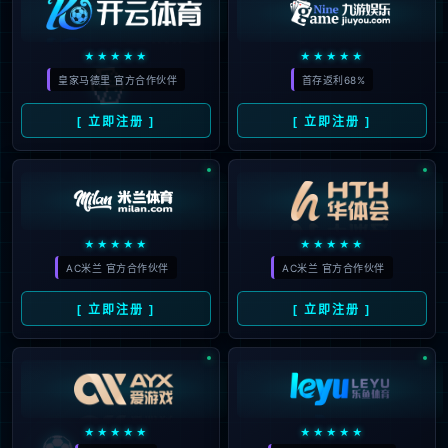
设
公
系
纪
5月11日，施耐德电气（中国）有限公司高级副总裁
张炜一行到访长开公司，与长开公司党委书记、董事长
开
我
检
李彦红围绕主营业务高质量发展、核心技术协同创新、
产业深度融合等开展座谈交流。
们
监
察
李彦红对张炜一行的到访表示热烈欢迎，并指出，
长开公司作为我国电工电气行业骨干国企，始终坚守使
命，依托国家级企业技术中心，深耕高中低压成套开关