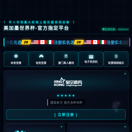
网
站
关
基层动态
首
于
新
页
集
闻
业
团
中
务
产
集团新闻
国资要闻
基层动态
媒体聚焦
心
领
业
党
施耐德电气（中国）有限公司到长开公司走访
域
布
的
信
交流
局
建
息
联
发布日期：2026-05-12 05:58:17