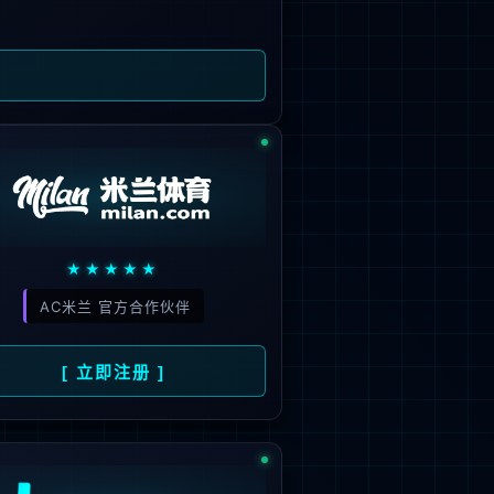
围绕产业链供应链延伸、新能源开发、国产化替代、科技创