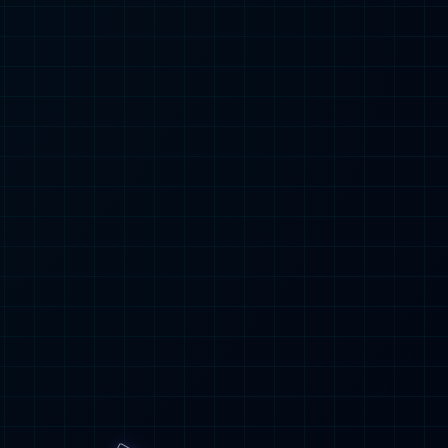
产业链自主可控的国家战略背景下，两家企业深化战略合作
的技术积淀、可靠的产品品质及高效的服务保障，多次参与
力发展与智能制造战略，华润电力正加速推进产线升级改
的研发和生产制造优势，为华润电力提供技术先进、质量可
类生产场景，同时针对华润电力现有产线提供老旧电气设备
艺环节的差异化需求，提供专业化、定制化电气系统解决方
，为推动能源产业高质量发展贡献更大力量。
（集团党委宣传部 朱姝）