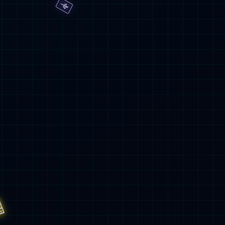
集团办公室：0931-2316679
市场营销中心：0931-2316187
人力资源专线：0931-2307931