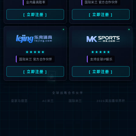
2026年，魏智强带领班组成员完成了国网、国家
核电等重点项目i-AY1-40.5产品的装配任务，产品一
次交检合格率年均达96.21%，2025年累计完成成套
产品800台套，名列公司前茅。
将“质量至
兰州电机股份有限公司线圈制造部绝缘班
上、安全第一”“三按生产”准则贯穿生产全过程，产品
合格率稳定在99.8%以上，每人年均完成线圈处理超
1万只。搬迁新区后累计完成5000台高压电机绝缘处
理，每年为公司减少近百万元质量损失。
必一运动始终坚持以技能提升为核心，引导广大职
工立足岗位钻研技能、攻坚克难，先后培育出多名省市
级劳动模范、技术能手，打造出多个作风过硬、业绩突