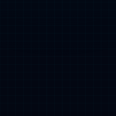
传真：0931-2316580
邮箱：gsdqbgs@163.com
电话：
地址：甘肃省兰州市七里河区瓜州路
0931-2316679
4800甘肃国投大厦12-14F
集团办公室：0931-2316679
市场营销中心：0931-2316187
人力资源专线：0931-2307931
工会劳动法律监督：0931-2316509
纪检监察举报：0931-2316153
扫一扫 关注我们