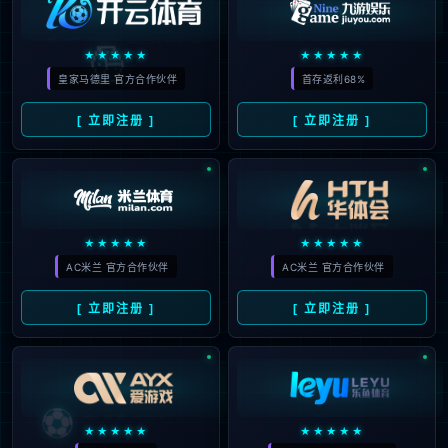
设
公
系
纪
4月29日，2026年甘肃省庆祝“五一”国际劳动节暨省
五一劳动奖表彰大会在兰召开。大会对全省各行各业涌
开
我
检
现出的30个单位、234名个人、70个集体进行了表彰。
必一运动长开公司中压事业部装配二组组长魏智强荣获
们
监
甘肃省五一劳动奖章，兰电股份线圈制造部绝缘班荣获
察
甘肃省工人先锋号分别受到表彰。