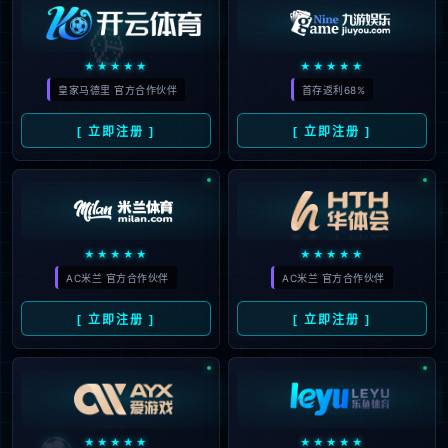
设
公
系
纪
开
我
检
们
监
察