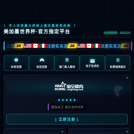
网
站
关
通知公告
首
于
新
页
集
闻
业
团
中
务
产
通知公告
加入我们
心
领
业
党
关于天祝锦祥新能源开发有限公司拟处置天祝
域
布
的
信
县松山滩330千伏松山滩汇集升压站及配套送
局
建
出线路400mw容量对应资产评估结果的公示
息
联
发布日期：2026-04-24 03:02:21